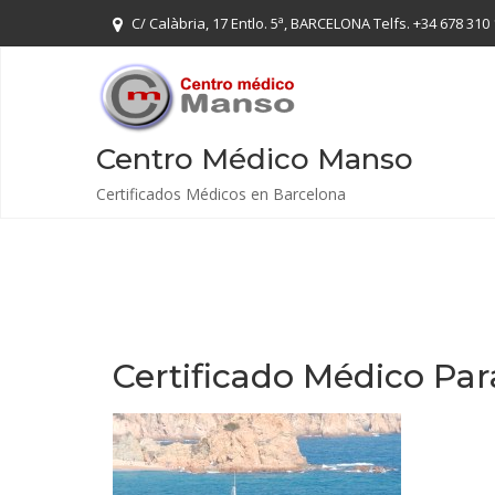
Skip
C/ Calàbria, 17 Entlo. 5ª, BARCELONA Telfs. +34 678 310 
to
content
Centro Médico Manso
Certificados Médicos en Barcelona
Certificado Médico Par