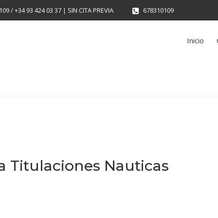
109 / +34 93 424 03 37 | SIN CITA PREVIA
678310109
Inicio
a Titulaciones Nauticas