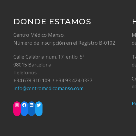
DONDE ESTAMOS
Centro Médico Manso.
M
Número de inscripción en el Registro B-0102
d
Calle Calàbria num. 17, entlo. 5ª
T
08015 Barcelona
d
Teléfonos:
C
+34 678 310 109 /
+34 93 424 0337
d
info@centromedicomanso.com
Po
Instagram
Facebook
LinkedIn
Twitter