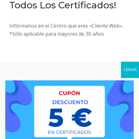
a
Todos Los Certificados!
t
i
Infórmanos en el Centro que eres «Cliente Web».
o
*Sólo aplicable para mayores de 30 años
n
Centro médico homologado por la Dirección